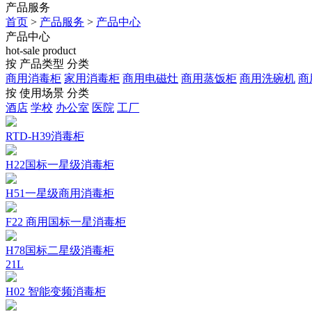
产品服务
首页
>
产品服务
>
产品中心
产品中心
hot-sale product
按 产品类型 分类
商用消毒柜
家用消毒柜
商用电磁灶
商用蒸饭柜
商用洗碗机
商
按 使用场景 分类
酒店
学校
办公室
医院
工厂
RTD-H39消毒柜
H22国标一星级消毒柜
H51一星级商用消毒柜
F22 商用国标一星消毒柜
H78国标二星级消毒柜
21L
H02 智能变频消毒柜