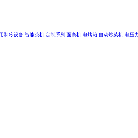
用制冷设备
智能茶机
定制系列
面条机
电烤箱
自动炒菜机
电压