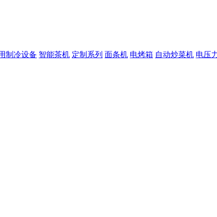
用制冷设备
智能茶机
定制系列
面条机
电烤箱
自动炒菜机
电压