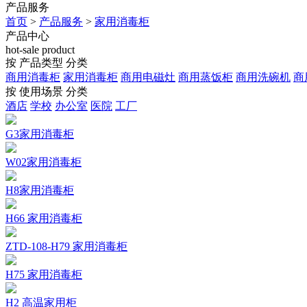
产品服务
首页
>
产品服务
>
家用消毒柜
产品中心
hot-sale product
按 产品类型 分类
商用消毒柜
家用消毒柜
商用电磁灶
商用蒸饭柜
商用洗碗机
商
按 使用场景 分类
酒店
学校
办公室
医院
工厂
G3家用消毒柜
W02家用消毒柜
H8家用消毒柜
H66 家用消毒柜
ZTD-108-H79 家用消毒柜
H75 家用消毒柜
H2 高温家用柜