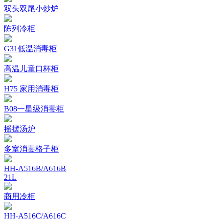
双头双尾小炒炉
陈列冷柜
G31低温消毒柜
高温儿童口杯柜
H75 家用消毒柜
B08一星级消毒柜
摇摆汤炉
多室消毒格子柜
HH-A516B/A616B
21L
商用冷柜
HH-A516C/A616C