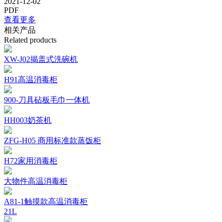
2021-12-02
PDF
查看更多
相关产品
Related products
XW-J02揭盖式洗碗机
H91高温消毒柜
900-刀具砧板毛巾一体机
HH003奶茶机
ZFG-H05 商用标准款蒸饭柜
H72家用消毒柜
大物件高温消毒柜
A81-1触摸款高温消毒柜
21L