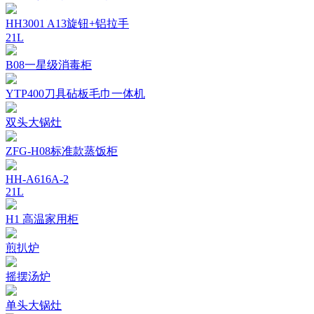
HH3001 A13旋钮+铝拉手
21L
B08一星级消毒柜
YTP400刀具砧板毛巾一体机
双头大锅灶
ZFG-H08标准款蒸饭柜
HH-A616A-2
21L
H1 高温家用柜
煎扒炉
摇摆汤炉
单头大锅灶