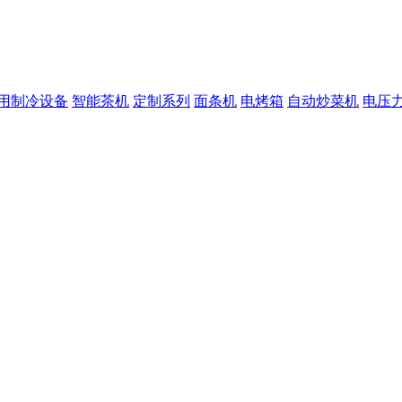
用制冷设备
智能茶机
定制系列
面条机
电烤箱
自动炒菜机
电压